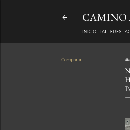
CAMINO 
INICIO
TALLERES
A
Compartir
di
N
H
P