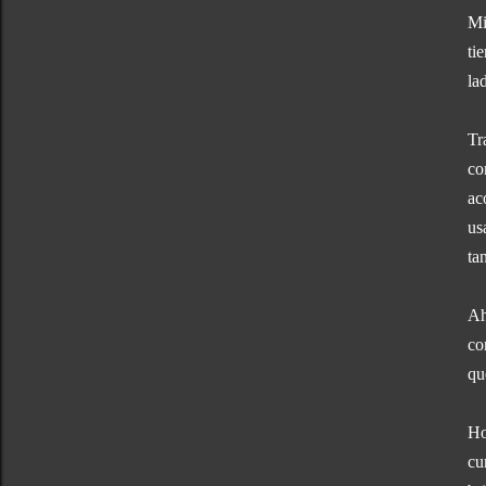
Mi
ti
la
Tr
co
ac
us
ta
Ah
co
qu
Ho
cu