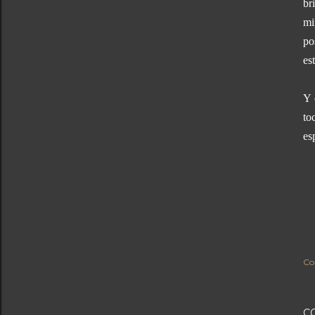
br
mi
po
es
Y 
to
es
Co
C