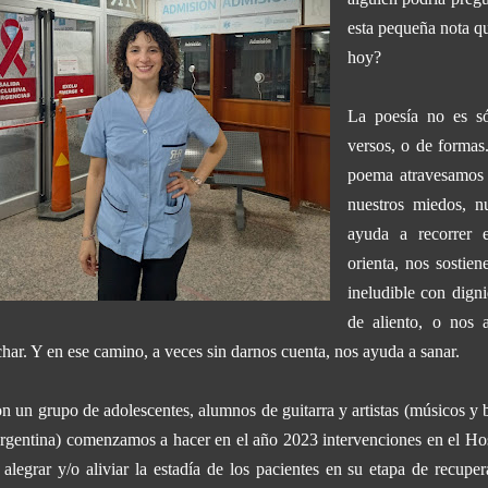
esta pequeña nota q
hoy?
La poesía no es só
versos, o de formas
poema atravesamos n
nuestros miedos, n
ayuda a recorrer 
orienta, nos sostien
ineludible con dign
de aliento, o nos
char. Y en ese camino, a veces sin darnos cuenta, nos ayuda a sanar.
n un grupo de adolescentes, alumnos de guitarra y artistas (músicos y b
rgentina) comenzamos a hacer en el año 2023 intervenciones en el
H
o
 alegrar y/o aliviar la estadía de los pacientes en su etapa de recupe