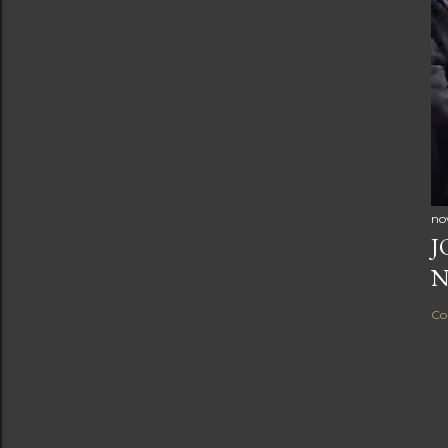
no
J
N
Co