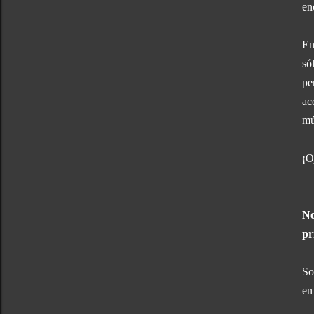
en
En
só
pe
ac
mú
¡O
No
pr
So
en