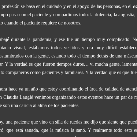
 profesión se basa en el cuidado y en el apoyo de las personas, en el
es
empo pasa con el paciente y compartimos todo: la dolencia, la angustia, l
do cuando el paciente requiere de nosotros.
abajé durante la pandemia, y ese fue un tiempo muy complicado. N
ntacto visual, estábamos todos vestidos y era muy difícil establec
ostumbrados con la gente, estando todo el tiempo detrás de una másca
ar. Y la verdad es que fueron tiempos duros… vi mucha gente, lamenta
nto compañeros como pacientes y familiares. Y la verdad que es que fue
ora hace ya un año que estoy coordinando el área de calidad de atenci
n Claudia Lauglé venimos organizando estos eventos hace un par de m
e son una caricia al alma de los pacientes.
y, una paciente que vino en silla de ruedas me dijo que siente que pued
ró, que está sanada, que la música la sanó. Y realmente todo esto e