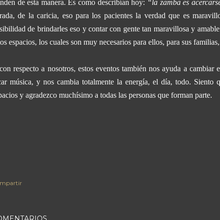
inden de esta manera. Es como describían hoy:
“la
z
amba es acercarse 
rada, de la caricia, eso para los pacientes la verdad que es maravi
sibilidad de brindarles eso y contar con gente tan maravillosa y amabl
tos espacios, los cuales son muy necesarios para ellos, para sus familias
con respecto a nosotros, estos eventos también nos ayuda a cambiar e
car música, y nos cambia totalmente la energía, el día, todo. Siento 
pacios y agradezco muchísimo a todas las personas que forman parte.
mpartir
OMENTARIOS